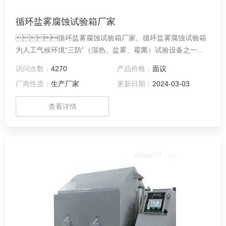
循环盐雾腐蚀试验箱厂家
循环盐雾腐蚀试验箱厂家。循环盐雾腐蚀试验箱
为人工气候环境“三防”（湿热、盐雾、霉菌）试验设备之一，
是研究机械、国防工业、轻工电子、仪表等行业各种环境适应
访问次数：
4270
产品价格：
面议
性和可靠性的一种重要试验设备。性能指标符合
厂商性质：
生产厂家
更新日期：
2024-03-03
GB/T5170.8《电工电子产品环境试验设备基本参数检定方法》
的要求。该盐雾腐蚀试验箱可按GB/T2423.17《电子电工产品
查看详情
基本环境试验规程试验Ka：盐雾试验方法》，用于中性盐雾试
验，也可用于醋酸盐