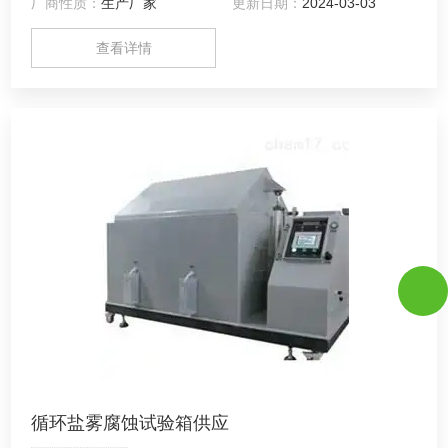
厂商性质：
生产厂家
更新日期：
2024-03-03
验设备基本参数检定方法》的要求。该盐雾腐蚀试验箱可按
GB/T2423.17《电子电工产品基本环境试验规程试验Ka：盐雾
查看详情
试验方法》，用于中性盐雾试验，也可用于醋酸盐雾试验。
循环盐雾腐蚀试验箱供应