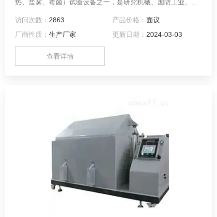
热、盐雾、霉菌）试验设备之一，是研究机械、国防工业、轻
工电子、仪表等行业各种环境适应性和可靠性的一种重要试验
访问次数：
2863
产品价格：
面议
设备。性能指标符合GB/T5170.8《电工电子产品环境试验设备
厂商性质：
生产厂家
更新日期：
2024-03-03
基本参数检定方法》的要求。该盐雾腐蚀试验箱可按
GB/T2423.17《电子电工产品基本环境试验规程试验Ka：盐雾
查看详情
试验方法》，用于中性盐雾试验，也可用于醋酸盐雾试验。