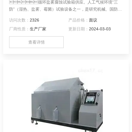
循环盐雾腐蚀试验箱供应。人工气候环境“三
防”（湿热、盐雾、霉菌）试验设备之一，是研究机械、国防工
业、轻工电子、仪表等行业各种环境适应性和可靠性的一种重
访问次数：
2326
产品价格：
面议
要试验设备。性能指标符合GB/T5170.8《电工电子产品环境试
厂商性质：
生产厂家
更新日期：
2024-03-03
验设备基本参数检定方法》的要求。该盐雾腐蚀试验箱可按
GB/T2423.17《电子电工产品基本环境试验规程试验Ka：盐雾
查看详情
试验方法》，用于中性盐雾试验，也可用于醋酸盐雾试验。