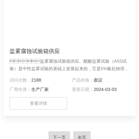
盐雾腐蚀试验箱供应
盐雾腐蚀试验箱供应。醋酸盐雾试验（ASS试
验）是中性盐雾试验的基础上发展起来的，它是5%氯化钠溶液
中加入了一些冰醋酸，让溶液的PH之降为3左右，溶液变成酸
访问次数：
2188
产品价格：
面议
性，其腐蚀速度比NSS试验快3倍。 铜加速醋酸盐雾试验
厂商性质：
生产厂家
更新日期：
2024-03-03
（CASS试验）是国外发展起来的一种快速盐雾腐蚀试验，试
验温度是50℃，在盐溶液中加入少量的铜盐——氯化铜具有强
查看详情
烈腐蚀性。其腐蚀速度是NSS试验的8倍。
下一页
末页