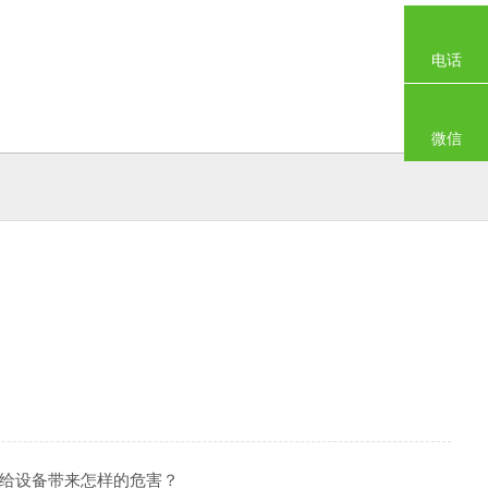
电话
微信
风冷氙灯耐气候试验箱
JY-1000TX可程式高温试验箱
会给设备带来怎样的危害？