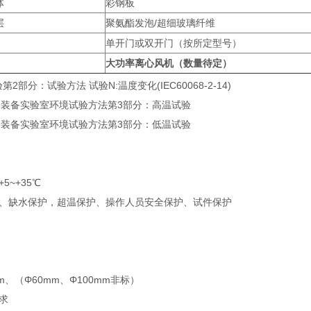
体
彩钢板
层
聚氨酯发泡/超细玻璃纤维
单开门或双开门（按所定型号）
大功率离心风机（数量待定）
2部分：试验方法 试验N:温度变化(IEC60068-2-14)
-2009装备实验室环境试验方法第3部分：高温试验
-2009装备实验室环境试验方法第3部分：低温试验
5~+35℃
、缺水保护，超温保护、操作人员安全保护、试件保护
m、（Φ60mm、Φ100mm非标）
求