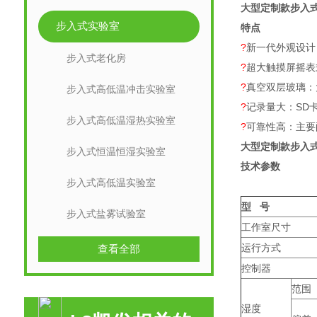
大型定制款步入
步入式实验室
特点
?
新一代外观设计
步入式老化房
?
超大触摸屏摇表
?
真空双层玻璃：
步入式高低温冲击实验室
?
记录量大：SD
步入式高低温湿热实验室
?
可靠性高：主要
大型定制款步入
步入式恒温恒湿实验室
技术参数
步入式高低温实验室
型 号
步入式盐雾试验室
工作室尺寸
运行方式
查看全部
控制器
范围
湿度