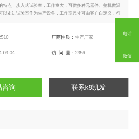
的特点，步入式试验室，工作室大，可供多种元器件、整机做温
可以走进试验室作为生产设备，工作室尺寸可由客户自定义，符
倍条件"系列标准条件。
电话
2510
厂商性质：
生产厂家
4-03-04
访 问 量：
2356
微信
品咨询
联系k8凯发