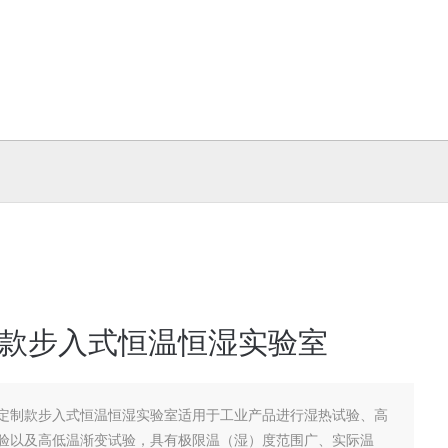
风冷氙灯耐气候试验箱
JY-1000TX可程式高温试验箱
款步入式恒温恒湿实验室
定制款步入式恒温恒湿实验室适用于工业产品进行湿热试验、高
验以及高低温渐变试验，具有极限温（湿）度范围广、实际温