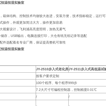
式恒温恒湿实验室
，箱体结构、控制技术均做较大改进，安装方便，技术指标稳定，运行可
式操作，外观更加简洁大方，操作更加容易
大视窗设计，飞利浦高亮度照明，加热无雾气
卡储存，USB输出，电脑连接打印，大仓有纸无纸记录等选配
配件选配着名专业厂商，保证提高整机可靠性
式恒温恒湿实验室
JY-2510步入式老化房
JY-2511步入式高低温试
按客户要求定制
100个程序、每个程序999步
7.2大尺寸可编程控制器，控制精度0.01℃
/
/