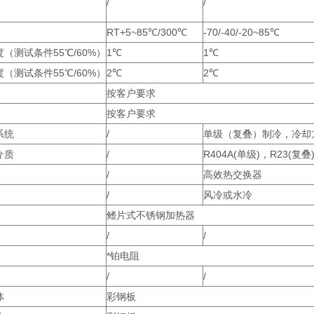
/
/
RT+5~85℃/300℃
-70/-40/-20~85℃
（测试条件55℃/60%）
1℃
1℃
（测试条件55℃/60%）
2℃
2℃
按客户要求
按客户要求
系统
/
单级（复叠）制冷，冷却
介质
/
R404A(单级)，R23(复
/
高效热交换器
/
风冷或水冷
鳍片式不锈钢加热器
/
/
*铂电阻
/
/
体
彩钢板