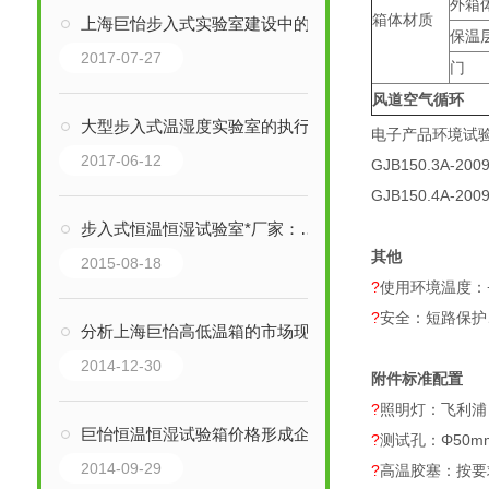
外箱
箱体材质
上海巨怡步入式实验室建设中的问题及解决方案
保温
2017-07-27
门
风道空气循环
大型步入式温湿度实验室的执行标准与满足要求
电子产品环境试验第
2017-06-12
GJB150.3A
GJB150.4A
步入式恒温恒湿试验室*厂家：巨怡环测
其他
2015-08-18
?
使用环境温度：+
?
安全：短路保护
分析上海巨怡高低温箱的市场现状
2014-12-30
附件标准配置
?
照明灯：飞利浦
巨怡恒温恒湿试验箱价格形成企业间不断竞争的目标
?
测试孔：Φ50m
2014-09-29
?
高温胶塞：按要